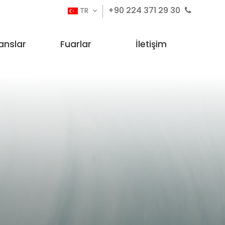
+90 224 371 29 30
TR
anslar
Fuarlar
İletişim