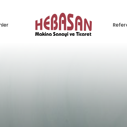
nler
Refer