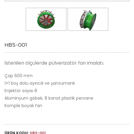
HBS-001
İstenilen ölçülerde pülverizatör fan imalatı.
Çap 600 mm
1×1 boş dolu ayırıcılı ve şanzumanlı
Enjektör sayısı 8
Alüminyum göbek, 8 kanat plastik pervane
Komple boyalı fan
ÜRÜN KODU:
HBS-001